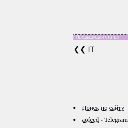
IT
Поиск по сайту
aofeed
- Telegram