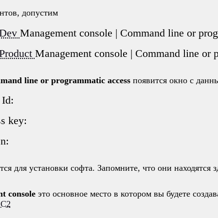
нтов, допустим
 Dev
Management console | Command line or prog
Product
Management console | Command line or p
and line or programmatic access
появится окно с данн
Id:
s key:
n:
ся для установки софта. Запомните, что они находятся з
t console
это основное место в котором вы будете создав
EC2