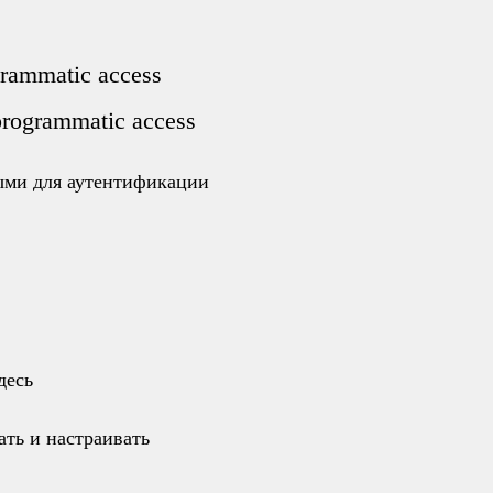
rammatic access
rogrammatic access
ыми для аутентификации
десь
ать и настраивать