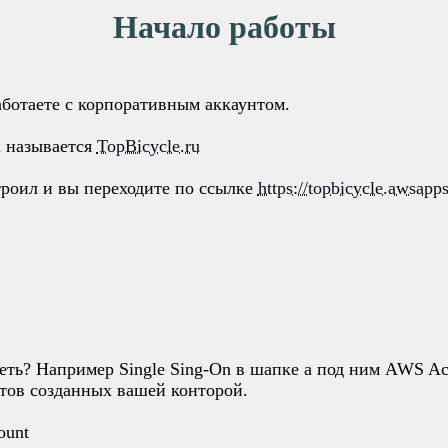
Начало работы
ботаете с корпоративным аккаунтом.
а называется
TopBicycle.ru
троил и вы переходите по ссылке
https://topbicycle.awsapp
ть? Например Single Sing-On в шапке а под ним AWS Acco
нтов созданных вашей конторой.
ount