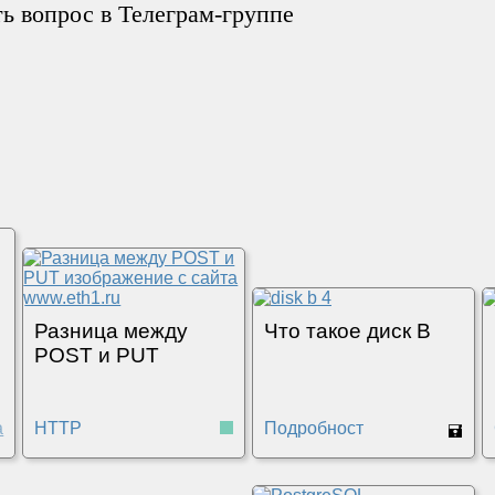
ть вопрос в Телеграм-группе
Разница между
Что такое диск B
POST и PUT
HTTP
Подробности
🖬
REST