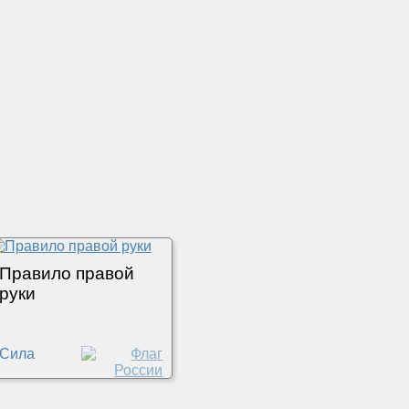
Правило правой
руки
Сила
Лоренца