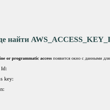
де найти AWS_ACCESS_KEY_
ne or programmatic access
появится окно с данными дл
Id:
s key:
n: