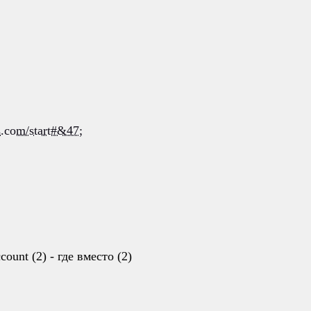
s.com/start#&47;
unt (2) - где вместо (2)