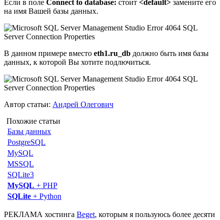
Если в поле
Connect to database:
стоит
<default>
замените его
на имя Вашей базы данных.
В данном примере вместо
eth1.ru_db
должно быть имя базы
данных, к которой Вы хотите подлючиться.
Автор статьи:
Андрей Олегович
Похожие статьи
Базы данных
PostgreSQL
MySQL
MSSQL
SQLite3
MySQL
+ PHP
SQLite
+ Python
РЕКЛАМА хостинга
Beget
, которым я пользуюсь более десяти