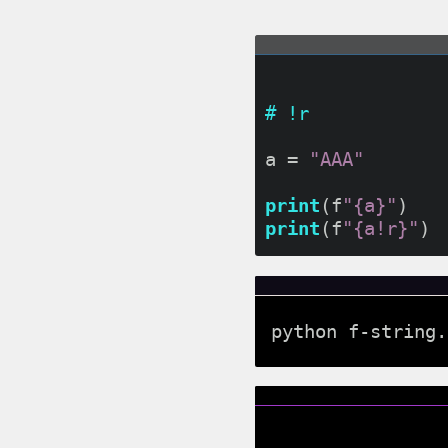
# !r
a = 
"AAA"
print
(f
"{a}"
print
(f
"{a!r}"
python f-string.