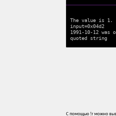
The value is 1.

input=0x04d2

1991-10-12 was o
С помощью !r можно вы