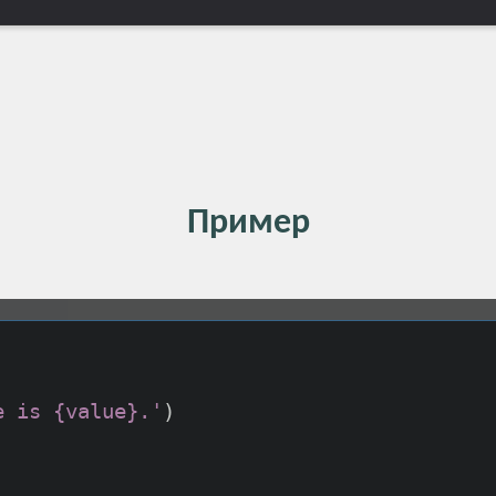
Пример
e is {value}.'
)
