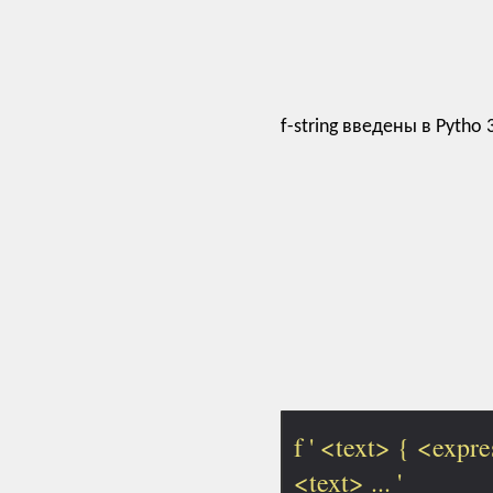
f-string введены в Pytho
f ' <text> { <expre
<text> ... '