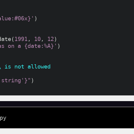
alue:#06x}'
)

date(
1991
, 
10
, 
12
as on a {date:%A}'
)

\ is not allowed
 string'}"
)

py