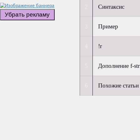
Синтаксис
Убрать рекламу
Пример
!r
Дополнение f-st
Похожие статьи