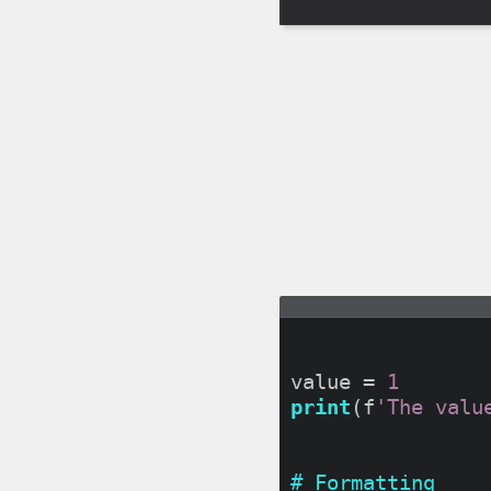
value = 
1
print
(f
'The valu
# Formatting