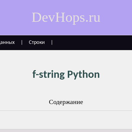
DevHops.ru
данных
|
Строки
|
f-string Python
Содержание