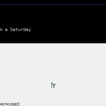
n a Saturday

!r
вести
repr()