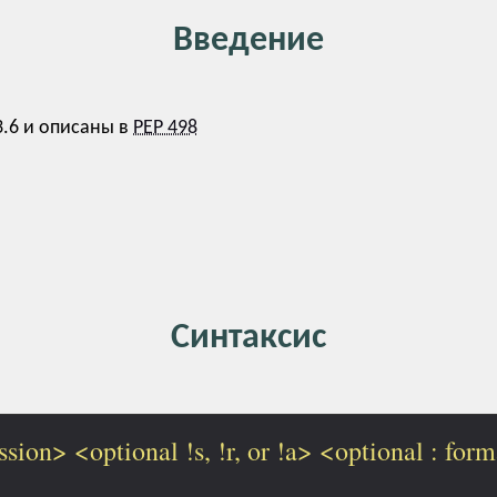
Введение
 3.6 и описаны в
PEP 498
Синтаксис
ssion> <optional !s, !r, or !a> <optional : form