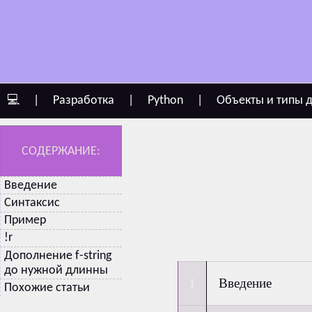
💻
|
Разработка
|
Python
|
Объекты и типы 
СОДЕРЖАНИЕ:
Введение
Синтаксис
Пример
!r
Дополнение f-string
до нужной длинны
Введение
Похожие статьи