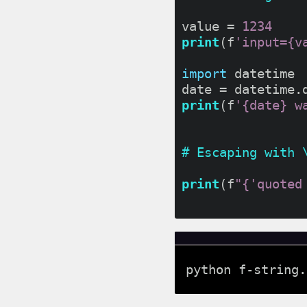
value = 
1234
print
(f
'input={v
import
 datetime

date = datetime.
print
(f
'{date} w
# Escaping with 
print
(f
"{'quoted
python f-string.