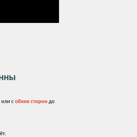
инны
а
или с
обеих сторон
до
ёт.