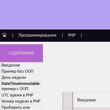
💻
|
Программирование
|
PHP
|
СОДЕРЖАНИЕ:
Введение
Пример без ООП
День недели
DateTimeImmutable
:
пример с ООП
UTC время в PHP
Введение
Номер недели в PHP
Прибавить или