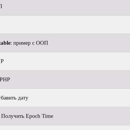
П
able
: пример с ООП
HP
 PHP
убавить дату
: Получить Epoch Time