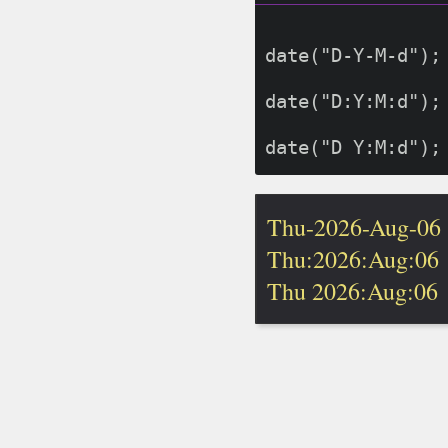
date("D-Y-M-d");
date("D:Y:M:d");
Thu-2026-Aug-06
Thu:2026:Aug:06
Thu 2026:Aug:06