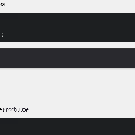
мя
те
Epoch Time