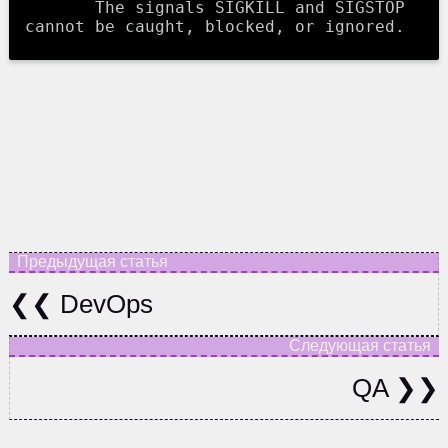
       The signals SIGKILL and SIGSTOP 
DevOps
QA