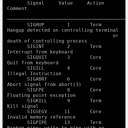
       Signal     Value     Action   
Comment

──────────────────────────────────────────
       SIGHUP        1       Term    
Hangup detected on controlling terminal

                                     or 
death of controlling process

       SIGINT        2       Term    
Interrupt from keyboard

       SIGQUIT       3       Core    
Quit from keyboard

       SIGILL        4       Core    
Illegal Instruction

       SIGABRT       6       Core    
Abort signal from abort(3)

       SIGFPE        8       Core    
Floating point exception

       SIGKILL       9       Term    
Kill signal

       SIGSEGV      11       Core    
Invalid memory reference

       SIGPIPE      13       Term    
Broken pipe: write to pipe with no
